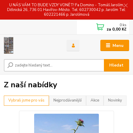
U NÁS VÁM TO BUDE VZDY VONĚT! Fa Domino - Tomáš Jarolím,
Dělnická 26, 736 01 Havířov-Město. Tel: 602730042 p. Jarolím Tel:
602221466 p. Jarolímová
0
ks
za
0,00 Kč
Menu
Hledat
Z naší nabídky
Vybrali jsme pro vás
Nejprodávanější
Akce
Novinky