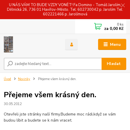
U NÁS VÁM TO BUDE VZDY VONĚT! Fa Domino - Tomáš Jarolím,
Dělnická 26, 736 01 Havířov-Město. Tel: 602730042 p. Jarolím Tel:
602221466 p. Jarolímová
0
ks
za
0,00 Kč
Menu
Hledat
Úvod
Novinky
Přejeme všem krásný den.
Přejeme všem krásný den.
30.05.2012
Otevřeli jste stránky naší firmy.Budeme moc rádi,když se vám
budou líbit a budete se k nám vracet.