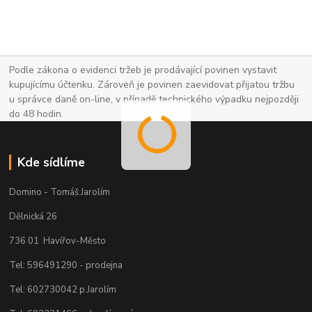
Podle zákona o evidenci tržeb je prodávající povinen vystavit
kupujícímu účtenku. Zároveň je povinen zaevidovat přijatou tržbu
u správce daně on-line, v případě technického výpadku nejpozději
do 48 hodin.
Kde sídlíme
Domino - Tomáš Jarolím
Dělnická 26
736 01 Havířov-Město
Tel: 596491290 - prodejna
Tel: 602730042 p.Jarolím