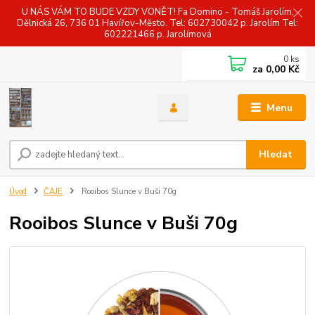
U NÁS VÁM TO BUDE VZDY VONĚT! Fa Domino - Tomáš Jarolím,
Dělnická 26, 736 01 Havířov-Město. Tel: 602730042 p. Jarolím Tel:
602221466 p. Jarolímová
0
ks
za
0,00 Kč
Menu
Hledat
Úvod
ČAJE
Rooibos Slunce v Buši 70g
Rooibos Slunce v Buši 70g