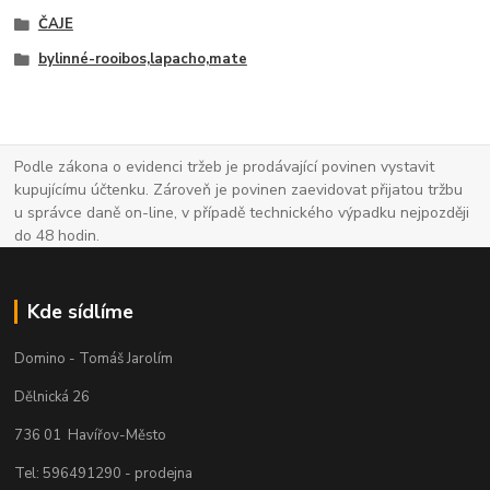
ČAJE
bylinné-rooibos,lapacho,mate
Podle zákona o evidenci tržeb je prodávající povinen vystavit
kupujícímu účtenku. Zároveň je povinen zaevidovat přijatou tržbu
u správce daně on-line, v případě technického výpadku nejpozději
do 48 hodin.
Kde sídlíme
Domino - Tomáš Jarolím
Dělnická 26
736 01 Havířov-Město
Tel: 596491290 - prodejna