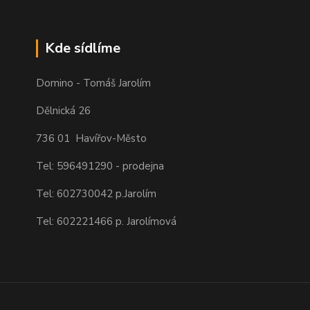
Kde sídlíme
Domino - Tomáš Jarolím
Dělnická 26
736 01 Havířov-Město
Tel: 596491290 - prodejna
Tel: 602730042 p.Jarolím
Tel: 602221466 p. Jarolímová