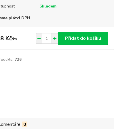
tupnost
Skladem
sme plátci DPH
8 Kč
Přidat do košíku
/
ks
roduktu:
726
Komentáře
0