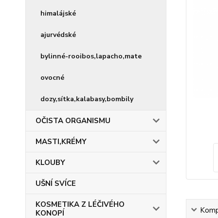
himalájské
ajurvédské
bylinné-rooibos,lapacho,mate
ovocné
dozy,sítka,kalabasy,bombily
OČISTA ORGANISMU
MASTI,KRÉMY
KLOUBY
UŠNÍ SVÍCE
KOSMETIKA Z LÉČIVÉHO
Kompl
KONOPÍ