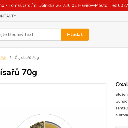
Tomáš Jarolím, Dělnická 26, 736 01 Havířov-Město. Tel: 602730
ONTAKTY
Hledat
ČAJE
Čaj císařů 70g
císařů 70g
Oxal
Složen
Gunpow
santal
a aro