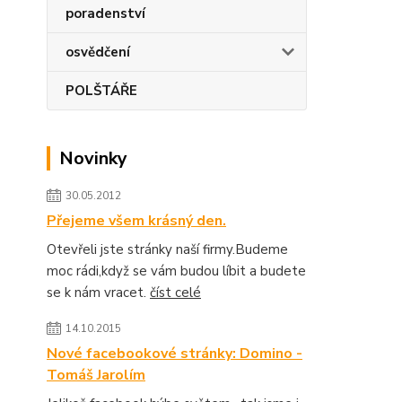
poradenství
osvědčení
POLŠTÁŘE
Novinky
30.05.2012
Přejeme všem krásný den.
Otevřeli jste stránky naší firmy.Budeme
moc rádi,když se vám budou líbit a budete
se k nám vracet.
číst celé
14.10.2015
Nové facebookové stránky: Domino -
Tomáš Jarolím