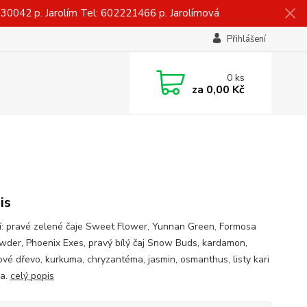
042 p. Jarolím Tel: 602221466 p. Jarolímová
Přihlášení
0
ks
za
0,00 Kč
is
í: pravé zelené čaje Sweet Flower, Yunnan Green, Formosa
der, Phoenix Exes, pravý bílý čaj Snow Buds, kardamon,
ové dřevo, kurkuma, chryzantéma, jasmin, osmanthus, listy kari
ma.
celý popis