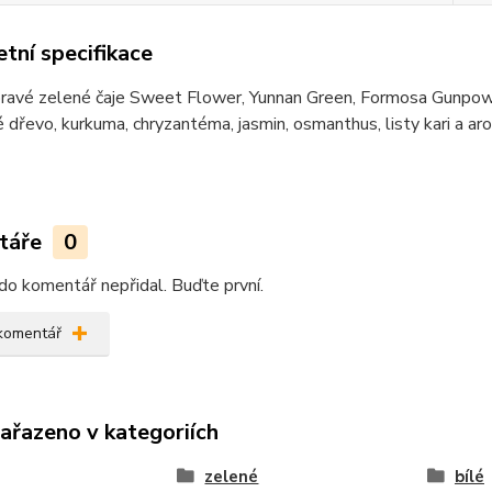
tní specifikace
pravé zelené čaje Sweet Flower, Yunnan Green, Formosa Gunpowd
 dřevo, kurkuma, chryzantéma, jasmin, osmanthus, listy kari a ar
táře
0
do komentář nepřidal. Buďte první.
 komentář
zařazeno v kategoriích
zelené
bílé