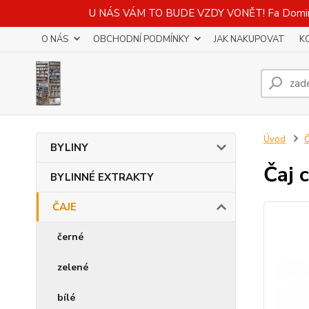
U NÁS VÁM TO BUDE VZDY VONĚT! Fa Domino - 
O NÁS
OBCHODNÍ PODMÍNKY
JAK NAKUPOVAT
K
Úvod
BYLINY
Čaj 
BYLINNÉ EXTRAKTY
ČAJE
černé
zelené
bílé