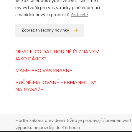
Jelikož facebook hýbe světem, tak jsme i
my vytvořili pro vás stránky plné informací
a nabídek nových produktů.
číst celé
Zobrazit všechny novinky
NEVÍTE, CO DÁT RODINĚ ČI ZNÁMÝM
JAKO DÁREK?
MÁME PRO VÁS KRÁSNÉ
RUČNĚ MALOVANÉ PERMANENTKY
NA MASÁŽE.
Podle zákona o evidenci tržeb je prodávající povinen vyst
výpadku nejpozději do 48 hodin.