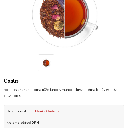
Oxalis
rooibos,ananas,aroma,růže,jahody,mango,chryzantéma,borůvky,sléz
celý popis
Dostupnost
Není skladem
Nejsme plátci DPH