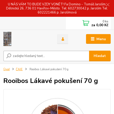
U NÁS VÁM TO BUDE VZDY VONĚT! Fa Domino - Tomáš Jarolím,
Dělnická 26, 736 01 Havířov-Město. Tel: 602730042 p. Jarolím Tel:
602221466 p. Jarolímová
0
ks
za
0,00 Kč
Menu
Hledat
Úvod
ČAJE
Rooibos Lákavé pokušení 70 g
Rooibos Lákavé pokušení 70 g