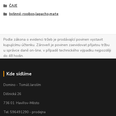
ČAJE
bylinné-rooibos,lapacho,mate
Podle zákona o evidenci tržeb je prodávající povinen vystavit
kupujícímu účtenku. Zároveň je povinen zaevidovat přijatou tržbu
u správce daně on-line, v případě technického výpadku nejpozději
do 48 hodin.
Kde sídlíme
Domino - Tomáš Jarolím
Dělnická 26
736 01 Havířov-Město
Tel: 596491290 - prodejna