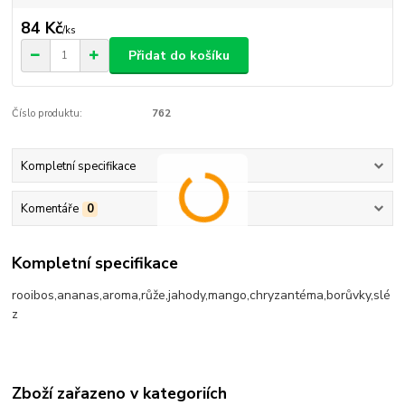
84 Kč
/
ks
Přidat do košíku
Číslo produktu:
762
Kompletní specifikace
Komentáře
0
Kompletní specifikace
rooibos,ananas,aroma,růže,jahody,mango,chryzantéma,borůvky,slé
z
Zboží zařazeno v kategoriích