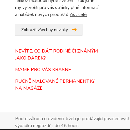
Jelikož facebook hýbe světem, tak jsme i
my vytvořili pro vás stránky plné informací
a nabídek nových produktů.
číst celé
Zobrazit všechny novinky
NEVÍTE, CO DÁT RODINĚ ČI ZNÁMÝM
JAKO DÁREK?
MÁME PRO VÁS KRÁSNÉ
RUČNĚ MALOVANÉ PERMANENTKY
NA MASÁŽE.
Podle zákona o evidenci tržeb je prodávající povinen vyst
výpadku nejpozději do 48 hodin.