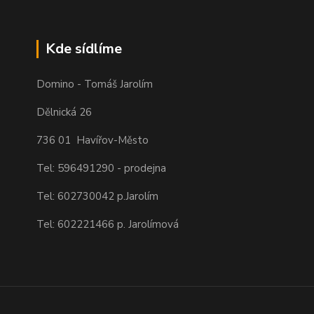
Kde sídlíme
Domino - Tomáš Jarolím
Dělnická 26
736 01 Havířov-Město
Tel: 596491290 - prodejna
Tel: 602730042 p.Jarolím
Tel: 602221466 p. Jarolímová