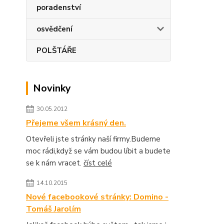
poradenství
osvědčení
POLŠTÁŘE
Novinky
30.05.2012
Přejeme všem krásný den.
Otevřeli jste stránky naší firmy.Budeme
moc rádi,když se vám budou líbit a budete
se k nám vracet.
číst celé
14.10.2015
Nové facebookové stránky: Domino -
Tomáš Jarolím