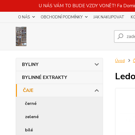
U NÁS VÁM TO BUDE VZDY VONĚT! Fa Domino - 
O NÁS
OBCHODNÍ PODMÍNKY
JAK NAKUPOVAT
K
Úvod
BYLINY
Ledo
BYLINNÉ EXTRAKTY
ČAJE
černé
zelené
bílé