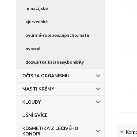
himalájské
ajurvédské
bylinné-rooibos,lapacho,mate
ovocné
dozy,sítka,kalabasy,bombily
OČISTA ORGANISMU
MASTI,KRÉMY
KLOUBY
UŠNÍ SVÍCE
KOSMETIKA Z LÉČIVÉHO
Kompl
KONOPÍ