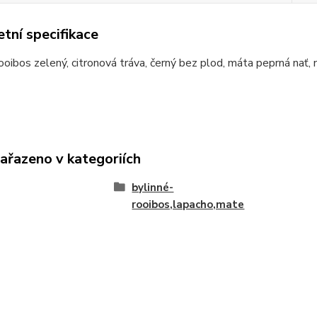
tní specifikace
rooibos zelený, citronová tráva, černý bez plod, máta peprná nať,
zařazeno v kategoriích
bylinné-
rooibos,lapacho,mate