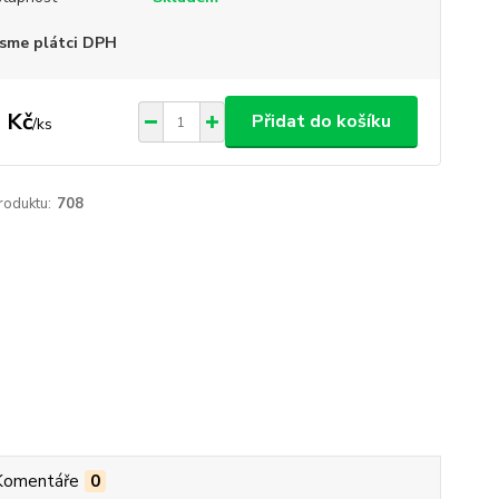
sme plátci DPH
 Kč
Přidat do košíku
/
ks
roduktu:
708
Komentáře
0