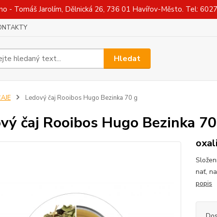
Tomáš Jarolím, Dělnická 26, 736 01 Havířov-Město. Tel: 602730
ONTAKTY
Hledat
ČAJE
Ledový čaj Rooibos Hugo Bezinka 70 g
vý čaj Rooibos Hugo Bezinka 70
oxal
Složen
nať, n
popis
Dos