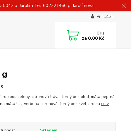
042 p. Jarolím Tel: 602221466 p. Jarolímová
Přihlášení
0
ks
za
0,00 Kč
 g
is
í: rooibos zelený, citronová tráva, černý bez plod, máta peprná
ana máta list, verbena citronová, černý bez květ, aroma
celý
tupnost
Skladem