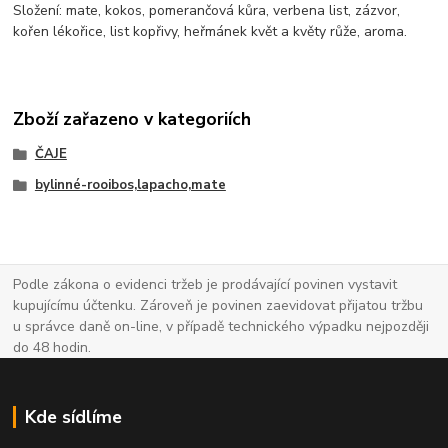
Složení: mate, kokos, pomerančová kůra, verbena list, zázvor,
kořen lékořice, list kopřivy, heřmánek květ a květy růže, aroma.
Zboží zařazeno v kategoriích
ČAJE
bylinné-rooibos,lapacho,mate
Podle zákona o evidenci tržeb je prodávající povinen vystavit
kupujícímu účtenku. Zároveň je povinen zaevidovat přijatou tržbu
u správce daně on-line, v případě technického výpadku nejpozději
do 48 hodin.
Kde sídlíme