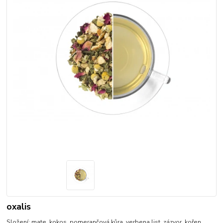
oxalis
Složení: mate, kokos, pomerančová kůra, verbena list, zázvor, kořen