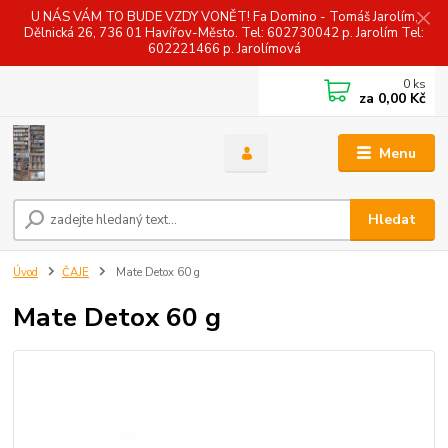
U NÁS VÁM TO BUDE VZDY VONĚT! Fa Domino - Tomáš Jarolím,
Dělnická 26, 736 01 Havířov-Město. Tel: 602730042 p. Jarolím Tel:
602221466 p. Jarolímová
0
ks
za
0,00 Kč
Menu
Hledat
Úvod
ČAJE
Mate Detox 60 g
Mate Detox 60 g