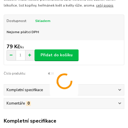
lékořice, list kopřivy, heřmánek květ a květy růže, aroma.
celý popis
Dostupnost
Skladem
Nejsme plátci DPH
79 Kč
/
ks
Přidat do košíku
Číslo produktu:
426
Kompletní specifikace
Komentáře
0
Kompletní specifikace