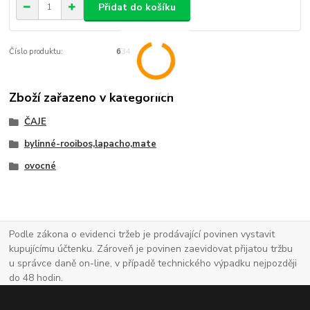
Přidat do košíku
Číslo produktu:
634
Zboží zařazeno v kategoriích
ČAJE
bylinné-rooibos,lapacho,mate
ovocné
Podle zákona o evidenci tržeb je prodávající povinen vystavit
kupujícímu účtenku. Zároveň je povinen zaevidovat přijatou tržbu
u správce daně on-line, v případě technického výpadku nejpozději
do 48 hodin.