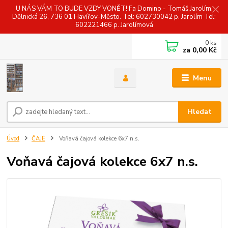
U NÁS VÁM TO BUDE VZDY VONĚT! Fa Domino - Tomáš Jarolím,
Dělnická 26, 736 01 Havířov-Město. Tel: 602730042 p. Jarolím Tel:
602221466 p. Jarolímová
0
ks
za
0,00 Kč
Menu
Hledat
Úvod
ČAJE
Voňavá čajová kolekce 6x7 n.s.
Voňavá čajová kolekce 6x7 n.s.